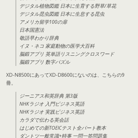
デジタル植物図鑑 日本に生育する野草/草花
デジタル昆虫図鑑 日本に生息する昆虫
アメリカ留学100の扉
日本国憲法
敬語早わかり辞典
イヌ・ネコ 家庭動物の医学大百科
脳鍛アプリ 英単語リスニングクロスワード
脳鍛アプリ 数字パズル
XD-N8500にあってXD-D8600にないのは、こちらの9
冊。
ジーニアス和英辞典 第3版
NHKラジオ 入門ビジネス英語
NHKラジオ 実践ビジネス英語
カラダで伝わる英会話
はじめての新TOEICテスト全パート教本
ダントツ一般常識+時事 一問一答問題集