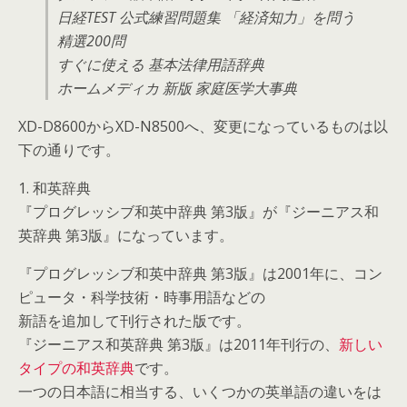
日経TEST 公式練習問題集 「経済知力」を問う
精選200問
すぐに使える 基本法律用語辞典
ホームメディカ 新版 家庭医学大事典
XD-D8600からXD-N8500へ、変更になっているものは以
下の通りです。
1. 和英辞典
『プログレッシブ和英中辞典 第3版』が『ジーニアス和
英辞典 第3版』になっています。
『プログレッシブ和英中辞典 第3版』は2001年に、コン
ピュータ・科学技術・時事用語などの
新語を追加して刊行された版です。
『ジーニアス和英辞典 第3版』は2011年刊行の、
新しい
タイプの和英辞典
です。
一つの日本語に相当する、いくつかの英単語の違いをは