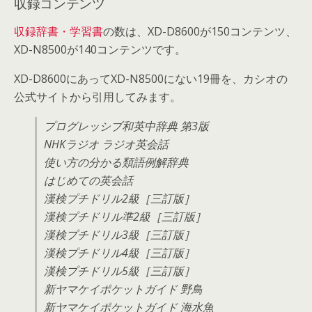
収録コンテンツ
収録辞書・学習書
の数は、XD-D8600が150コンテンツ、
XD-N8500が140コンテンツです。
XD-D8600にあってXD-N8500にない19冊を、カシオの
公式サイトから引用してみます。
プログレッシブ和英中辞典 第3版
NHKラジオ ラジオ英会話
使い方の分かる類語例解辞典
はじめての英会話
漢検プチドリル2級［三訂版］
漢検プチドリル準2級［三訂版］
漢検プチドリル3級［三訂版］
漢検プチドリル4級［三訂版］
漢検プチドリル5級［三訂版］
新ヤマケイポケットガイド 野鳥
新ヤマケイポケットガイド 海水魚