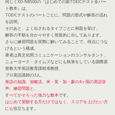
同じくXD-N8500の『はじめての新TOEICテスト全パー
ト教本』は、
TOEICテストのパートごとに、問題の形式や解答の流れ
を説明。
そのあと、よく出されるタイプごとに例題を挙げ、
解答の手順を分かりやすく視覚的に示してあります。
さらに練習問題を実際に解いてみることで、得点につな
げるという構成。
著者は異文化間コミュニケーションのコンサルタント、
ニューヨーク・タイムズなどにも執筆をしている国際基
督教大学英語教育課程准教授、
プロ英語講師の3人。
単語の知識、攻略法、米・英・加・豪の4ヶ国の英語音
声、練習問題と、
すべてがそろった強力な教本
です。
はじめて受験する方だけではなく、スコアを上げたい方
にも
役立ちます。